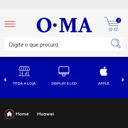
0
TODA A LOJA
DISPLAY E LCD
APPLE
Home
Huawei