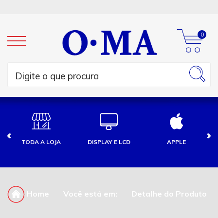
0
TODA A LOJA
DISPLAY E LCD
APPLE
Home
Você está em:
Detalhe do Produto