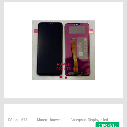
Código: 677
Marca: Huawei
Categoria: Display e lcd
DISPONÍVEL