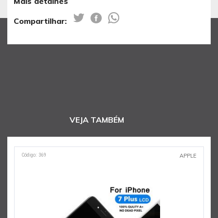
Mais detalhes
Compartilhar:
VEJA TAMBÉM
Código: 369
C
APPLE