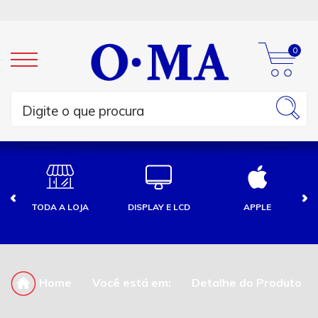
0
TODA A LOJA
DISPLAY E LCD
APPLE
Home
Você está em:
Detalhe do Produto