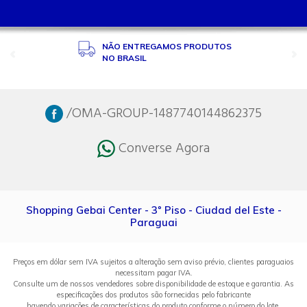
NÃO ENTREGAMOS PRODUTOS
NO BRASIL
/OMA-GROUP-1487740144862375
Converse Agora
Shopping Gebai Center - 3º Piso - Ciudad del Este -
Paraguai
Preços em dólar sem IVA sujeitos a alteração sem aviso prévio, clientes paraguaios
necessitam pagar IVA.
Consulte um de nossos vendedores sobre disponibilidade de estoque e garantia. As
especificações dos produtos são fornecidas pelo fabricante
havendo variações de características do produto conforme o número do lote.