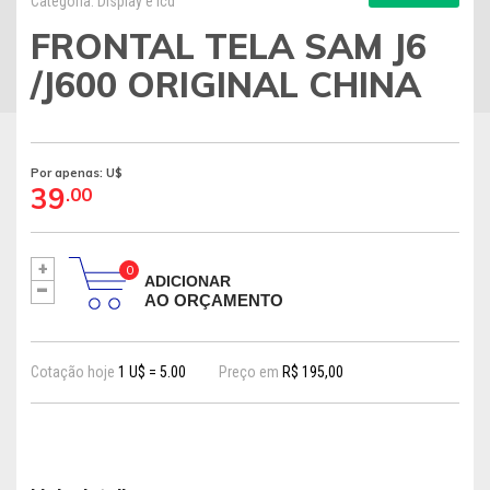
Categoria: Display e lcd
FRONTAL TELA SAM J6
/J600 ORIGINAL CHINA
Por apenas: U$
39
.00
+
-
ADICIONAR
AO ORÇAMENTO
Cotação hoje
1 U$ = 5.00
Preço em
R$ 195,00