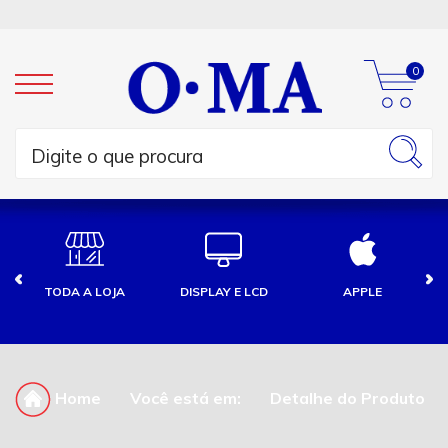
0
TODA A LOJA
DISPLAY E LCD
APPLE
Home
Você está em:
Detalhe do Produto