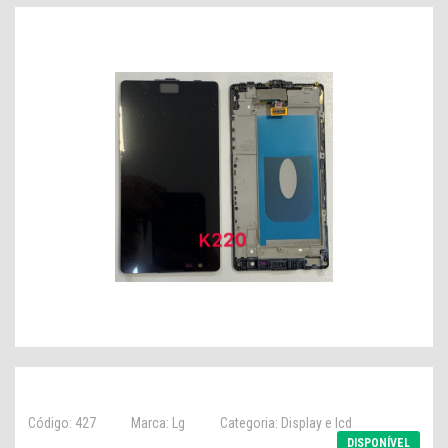
Código: 427
Marca: Lg
Categoria: Display e lcd
DISPONÍVEL