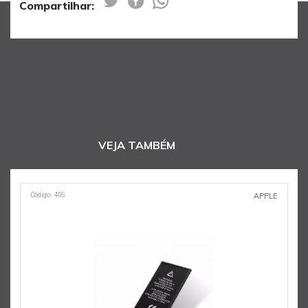
Compartilhar:
VEJA TAMBÉM
Código: 405
C
APPLE