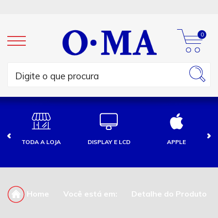
0
TODA A LOJA
DISPLAY E LCD
APPLE
Home
Você está em:
Detalhe do Produto