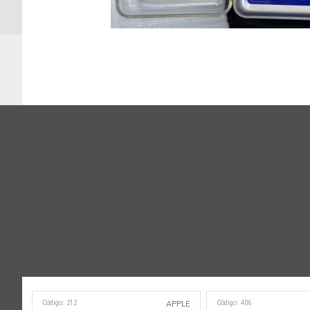
Código: 212
Código: 406
APPLE