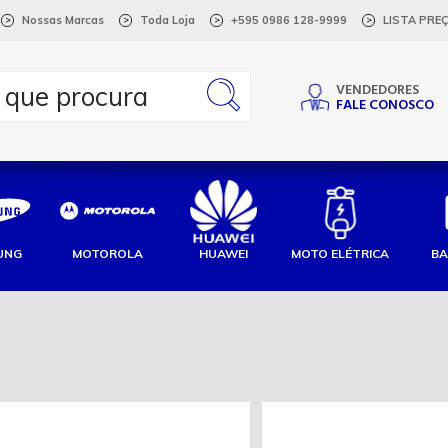
Nossas Marcas
Toda Loja
+595 0986 128-9999
LISTA PRE
>
>
>
>
VENDEDORES
FALE CONOSCO
UNG
MOTOROLA
HUAWEI
MOTO ELÉTRICA
BA