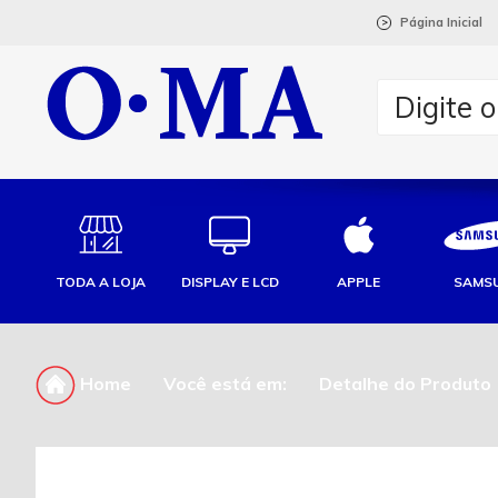
Página Inicial
>
TODA A LOJA
DISPLAY E LCD
APPLE
SAMS
Home
Você está em:
Detalhe do Produto